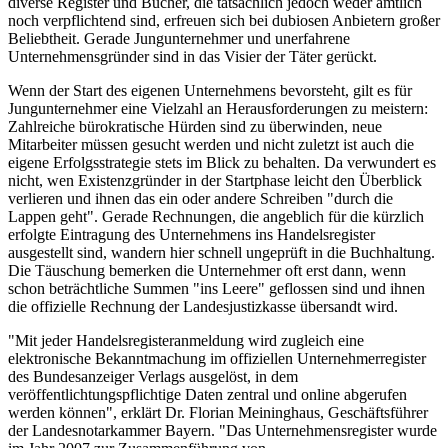
diverse Register und Bücher, die tatsächlich jedoch weder amtlich
noch verpflichtend sind, erfreuen sich bei dubiosen Anbietern großer
Beliebtheit. Gerade Jungunternehmer und unerfahrene
Unternehmensgründer sind in das Visier der Täter gerückt.
Wenn der Start des eigenen Unternehmens bevorsteht, gilt es für
Jungunternehmer eine Vielzahl an Herausforderungen zu meistern:
Zahlreiche bürokratische Hürden sind zu überwinden, neue
Mitarbeiter müssen gesucht werden und nicht zuletzt ist auch die
eigene Erfolgsstrategie stets im Blick zu behalten. Da verwundert es
nicht, wen Existenzgründer in der Startphase leicht den Überblick
verlieren und ihnen das ein oder andere Schreiben "durch die
Lappen geht". Gerade Rechnungen, die angeblich für die kürzlich
erfolgte Eintragung des Unternehmens ins Handelsregister
ausgestellt sind, wandern hier schnell ungeprüft in die Buchhaltung.
Die Täuschung bemerken die Unternehmer oft erst dann, wenn
schon beträchtliche Summen "ins Leere" geflossen sind und ihnen
die offizielle Rechnung der Landesjustizkasse übersandt wird.
"Mit jeder Handelsregisteranmeldung wird zugleich eine
elektronische Bekanntmachung im offiziellen Unternehmerregister
des Bundesanzeiger Verlags ausgelöst, in dem
veröffentlichtungspflichtige Daten zentral und online abgerufen
werden können", erklärt Dr. Florian Meininghaus, Geschäftsführer
der Landesnotarkammer Bayern. "Das Unternehmensregister wurde