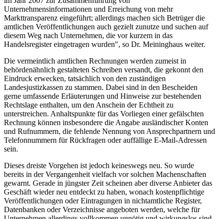
im Jahr 2007 zur Zusammenführung von
Unternehmensinformationen und Erreichung von mehr
Markttransparenz eingeführt; allerdings machen sich Betrüger die
amtlichen Veröffentlichungen auch gezielt zunutze und suchen auf
diesem Weg nach Unternehmen, die vor kurzem in das
Handelsregister eingetragen wurden", so Dr. Meininghaus weiter.
Die vermeintlich amtlichen Rechnungen werden zumeist in
behördenähnlich gestalteten Schreiben versandt, die gekonnt den
Eindruck erwecken, tatsächlich von den zuständigen
Landesjustizkassen zu stammen. Dabei sind in den Bescheiden
gerne umfassende Erläuterungen und Hinweise zur bestehenden
Rechtslage enthalten, um den Anschein der Echtheit zu
unterstreichen. Anhaltspunkte für das Vorliegen einer gefälschten
Rechnung können insbesondere die Angabe ausländischer Konten
und Rufnummern, die fehlende Nennung von Ansprechpartnern und
Telefonnummern für Rückfragen oder auffällige E-Mail-Adressen
sein.
Dieses dreiste Vorgehen ist jedoch keineswegs neu. So wurde
bereits in der Vergangenheit vielfach vor solchen Machenschaften
gewarnt. Gerade in jüngster Zeit scheinen aber diverse Anbieter das
Geschäft wieder neu entdeckt zu haben, wonach kostenpflichtige
Veröffentlichungen oder Eintragungen in nichtamtliche Register,
Datenbanken oder Verzeichnisse angeboten werden, welche für
Unternehmen allerdings vollkommen unnötig und wirkungslos sind.