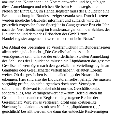
anzumelden. Notarinnen und Notare entwerfen und beglaubigen
diese Anmeldungen und reichen Sie beim Handelsregister ein.
Neben der Eintragung im Handelsregister muss der Liquidator eine
Bekanntmachung im Bundesanzeiger veranlassen. Durch Letztere
werden mögliche Gläubiger informiert und zugleich wird das
gesetzlich vorgeschriebene Sperrjahr in Gang gesetzt: Erst ein Jahr
nach der Veröffentlichung im Bundesanzeiger kann der Schluss der
Liquidation und damit das Erlöschen der GmbH zum
Handelsregister angemeldet werden – erneut beim Notar.“
Der Ablauf des Sperrjahres ab Veröffentlichung im Bundesanzeiger
allein reicht jedoch nicht. „Die Gesellschaft muss auch
vermögenslos sein, d.h. vor der erforderlichen zweiten Anmeldung
des Schlusses der Liquidation müssen die Liquidatoren das gesamte
Gesellschaftsvermögen nach den gesetzlichen Verteilungsregeln an
Gläubiger oder Gesellschafter verteilt haben“, erläutert Lorenz
weiter. Ob das geschehen ist, kann allerdings der Notar nicht
erkennen. Hier sind also die Liquidatoren selbst gefragt. Sie müssen
sorgfältig prüfen, ob nicht irgendwo doch noch Vermögen
schlummert. Relevant ist dabei nicht nur das Geschäftskonto,
sondern alles, was Vermögenswert hat – zum Beispiel auch im
Grundbuch oder anderen Registern eingetragene Rechte der
Gesellschaft. Wird etwas vergessen, droht eine kostspielige
Nachtragsliquidation – es müssen Nachtragsliquidatoren (ggf.
gerichtlich) bestellt werden, die dann das entdeckte Restvermögen